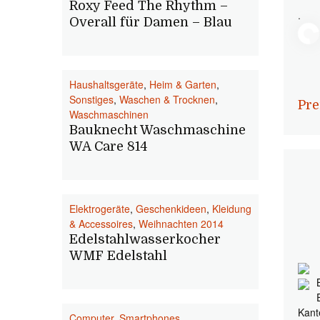
Roxy Feed The Rhythm –
.
Overall für Damen – Blau
Haushaltsgeräte
,
Heim & Garten
,
Sonstiges
,
Waschen & Trocknen
,
Pre
Waschmaschinen
Bauknecht Waschmaschine
WA Care 814
Elektrogeräte
,
Geschenkideen
,
Kleidung
& Accessoires
,
Weihnachten 2014
Edelstahlwasserkocher
WMF Edelstahl
Kant
Computer
,
Smartphones