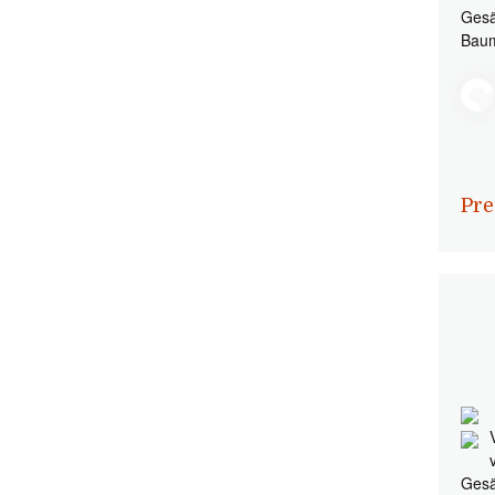
Gesä
Baum
Pre
Gesä