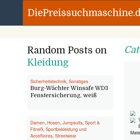
DiePreissuchmaschine.
Cat
Random Posts on
Kleidung
Sicherheitstechnik
,
Sonstiges
Burg-Wächter Winsafe WD3
Fenstersicherung, weiß
Damen
,
Hosen
,
Jumpsuits
,
Sport &
Fitneß
,
Sportbekleidung und
Mate
Acceßoires
,
Streetwear