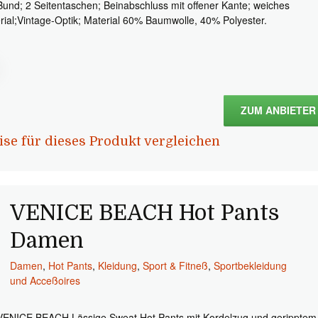
Bund; 2 Seitentaschen; Beinabschluss mit offener Kante; weiches
rial;Vintage-Optik; Material 60% Baumwolle, 40% Polyester.
ZUM ANBIETER
ise für dieses Produkt vergleichen
VENICE BEACH Hot Pants
Damen
Damen
,
Hot Pants
,
Kleidung
,
Sport & Fitneß
,
Sportbekleidung
und Acceßoires
VENICE BEACH Lässige Sweat Hot Pants mit Kordelzug und geripptem