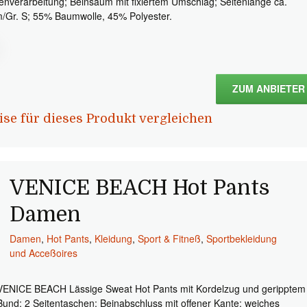
enverarbeitung; Beinsaum mit fixiertem Umschlag; Seitenlänge ca.
/Gr. S; 55% Baumwolle, 45% Polyester.
ZUM ANBIETER
ise für dieses Produkt vergleichen
VENICE BEACH Hot Pants
Damen
Damen
,
Hot Pants
,
Kleidung
,
Sport & Fitneß
,
Sportbekleidung
und Acceßoires
VENICE BEACH Lässige Sweat Hot Pants mit Kordelzug und geripptem
Bund; 2 Seitentaschen; Beinabschluss mit offener Kante; weiches