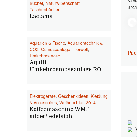
Kant
Bücher
,
Naturwißenschaft
,
37cm
Taschenbücher
Lactams
Aquarien & Fische
,
Aquarientechnik &
CO2
,
Osmoseanlage
,
Tierwelt
,
Pre
Umkehrosmose
Aquili
Umkehrosmoseanlage RO
Elektrogeräte
,
Geschenkideen
,
Kleidung
& Accessoires
,
Weihnachten 2014
Kaffeemaschine WMF
silber/ edelstahl