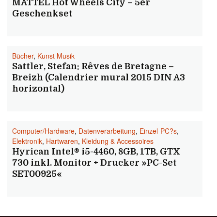
MATTEL Hot Wheels City – 5er
Geschenkset
Bücher
,
Kunst Musik
Sattler, Stefan: Rêves de Bretagne –
Breizh (Calendrier mural 2015 DIN A3
horizontal)
Computer/Hardware
,
Datenverarbeitung
,
Einzel-PC?s
,
Elektronik
,
Hartwaren
,
Kleidung & Accessoires
Hyrican Intel® i5-4460, 8GB, 1TB, GTX
730 inkl. Monitor + Drucker »PC-Set
SET00925«