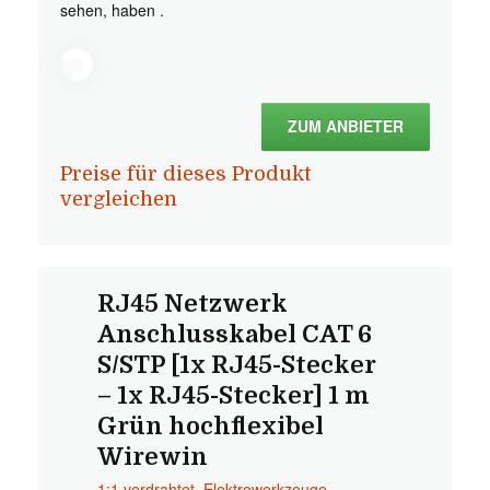
sehen, haben .
ZUM ANBIETER
Preise für dieses Produkt
vergleichen
RJ45 Netzwerk
Anschlusskabel CAT 6
S/STP [1x RJ45-Stecker
– 1x RJ45-Stecker] 1 m
Grün hochflexibel
Wirewin
1:1 verdrahtet
,
Elektrowerkzeuge
,