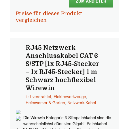
ZUM ANBIETER
Preise für dieses Produkt
vergleichen
RJ45 Netzwerk
Anschlusskabel CAT 6
S/STP [1x RJ45-Stecker
– 1x RJ45-Stecker] 1 m
Schwarz hochflexibel
Wirewin
1:1 verdrahtet
,
Elektrowerkzeuge
,
Heimwerker & Garten
,
Netzwerk-Kabel
Die Wirewin Kategorie 6 Slimpatchkabel sind die
wahrscheinlichst dünnsten Gigabit Patchkabel