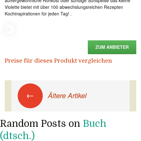
außergewöhnliche Rohkost oder sündige Süßspeise das kleine
Violette bietet mit über 100 abwechslungsreichen Rezepten
Kochinspirationen für jeden Tag! .
ZUM ANBIETER
Preise für dieses Produkt vergleichen
Beitrags-Navigation
←
Ältere Artikel
Random Posts on
Buch
(dtsch.)