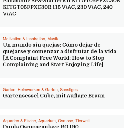
Panasonic SPS-Starterkit KITGT05FPXC30R
KITGT05FPXC30R 115 V/AC, 230 V/AC, 240
V/AC
Motivation & Inspiration
,
Musik
Un mundo sin quejas: Cómo dejar de
quejarse y comenzar a disfrutar de la vida
[A Complaint Free World: How to Stop
Complaining and Start Enjoying Life]
Garten
,
Heimwerken & Garten
,
Sonstiges
Gartensessel Cube, mit Auflage Braun
Aquarien & Fische
,
Aquarium
,
Osmose
,
Tierwelt
Dupla Osmoseanlage RO 190