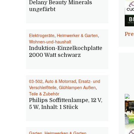
Delany Beauty Minerals
ungefärbt
Pre
Elektrogeräte
,
Heimwerker & Garten
,
Wohnen-und-haushalt
Induktion-Einzelkochplatte
2000 Watt schwarz
03-502
,
Auto & Motorrad
,
Ersatz- und
Verschleißteile
,
Glühlampen Außen
,
Teile & Zubehör
Philips Soffittenlampe, 12 V,
5 W, Inhalt: 1 Stück
Garten
,
Heimwerken & Garten
,