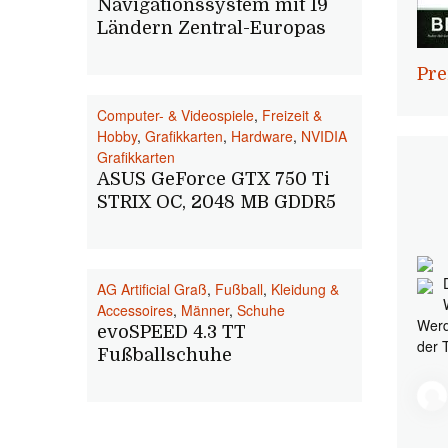
Navigationssystem mit 19
Ländern Zentral-Europas
Pre
Computer- & Videospiele
,
Freizeit &
Hobby
,
Grafikkarten
,
Hardware
,
NVIDIA
Grafikkarten
ASUS GeForce GTX 750 Ti
STRIX OC, 2048 MB GDDR5
AG Artificial Graß
,
Fußball
,
Kleidung &
Accessoires
,
Männer
,
Schuhe
Werd
evoSPEED 4.3 TT
der 
Fußballschuhe