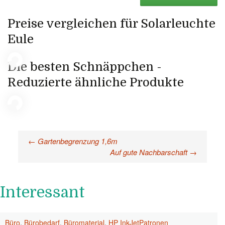
Preise vergleichen für Solarleuchte
Eule
Die besten Schnäppchen -
Reduzierte ähnliche Produkte
←
Gartenbegrenzung 1,6m
Beitragsnavigation
Auf gute Nachbarschaft
→
Interessant
Büro
,
Bürobedarf
,
Büromaterial
,
HP InkJetPatronen