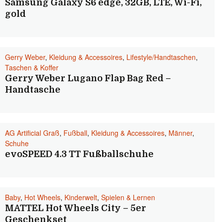
Samsung Galaxy S6 edge, 32GB, LTE, Wi-Fi,
gold
Gerry Weber
,
Kleidung & Accessoires
,
Lifestyle/Handtaschen
,
Taschen & Koffer
Gerry Weber Lugano Flap Bag Red –
Handtasche
AG Artificial Graß
,
Fußball
,
Kleidung & Accessoires
,
Männer
,
Schuhe
evoSPEED 4.3 TT Fußballschuhe
Baby
,
Hot Wheels
,
Kinderwelt
,
Spielen & Lernen
MATTEL Hot Wheels City – 5er
Geschenkset