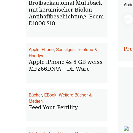
Brotbackautomat ´´Multiback´´
Abde
mit keramischer Biolon-
Antihaftbeschichtung, Beem
D1000.310
Pre
Apple iPhone
,
Sonstiges
,
Telefone &
Handys
Apple iPhone 4s 8 GB weiss
MF266DN/A – DE Ware
Bücher
,
EBook
,
Weitere Bücher &
Medien
Feed Your Fertility