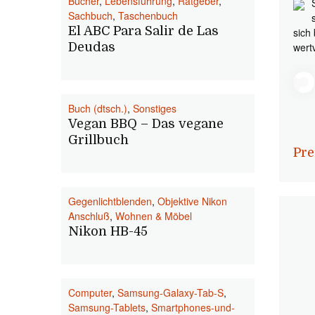
Bücher
,
Lebensführung
,
Ratgeber
,
Sachbuch
,
Taschenbuch
El ABC Para Salir de Las
sich
Deudas
wert
Buch (dtsch.)
,
Sonstiges
Vegan BBQ – Das vegane
Grillbuch
Pre
Gegenlichtblenden
,
Objektive Nikon
Anschluß
,
Wohnen & Möbel
Nikon HB-45
Computer
,
Samsung-Galaxy-Tab-S
,
Samsung-Tablets
,
Smartphones-und-