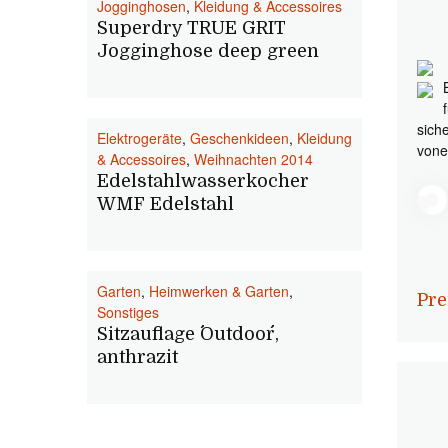
Jogginghosen
,
Kleidung & Accessoires
Superdry TRUE GRIT
Jogginghose deep green
sich
Elektrogeräte
,
Geschenkideen
,
Kleidung
vone
& Accessoires
,
Weihnachten 2014
Edelstahlwasserkocher
WMF Edelstahl
Garten
,
Heimwerken & Garten
,
Pre
Sonstiges
Sitzauflage ´´Outdoor´´,
anthrazit