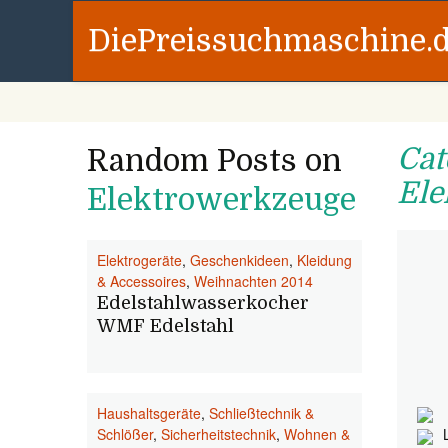
DiePreissuchmaschine.
Cat
Random Posts on
Ele
Elektrowerkzeuge
Elektrogeräte
,
Geschenkideen
,
Kleidung
& Accessoires
,
Weihnachten 2014
Edelstahlwasserkocher
WMF Edelstahl
Haushaltsgeräte
,
Schließtechnik &
Schlößer
,
Sicherheitstechnik
,
Wohnen &