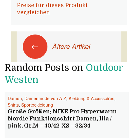
Preise für dieses Produkt
vergleichen
Beitrags-Navigation
←
Ältere Artikel
Random Posts on
Outdoor
Westen
Damen
,
Damenmode von A-Z
,
Kleidung & Accessoires
,
Shirts
,
Sportbekleidung
Große Größen: NIKE Pro Hyperwarm
Nordic Funktionsshirt Damen, lila /
pink, Gr.M – 40/42-XS – 32/34