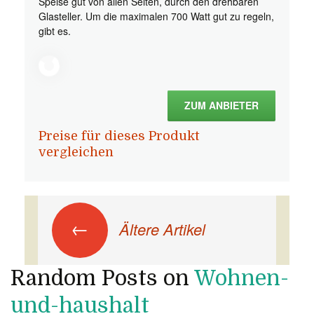
Speise gut von allen Seiten, durch den drehbaren
Glasteller. Um die maximalen 700 Watt gut zu regeln,
gibt es.
ZUM ANBIETER
Preise für dieses Produkt
vergleichen
Beitrags-Navigation
←
Ältere Artikel
Random Posts on
Wohnen-
und-haushalt