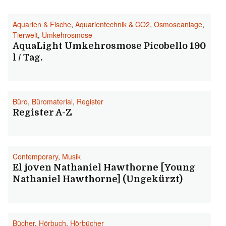
Aquarien & Fische
,
Aquarientechnik & CO2
,
Osmoseanlage
,
Tierwelt
,
Umkehrosmose
AquaLight Umkehrosmose Picobello 190
l / Tag.
Büro
,
Büromaterial
,
Register
Register A-Z
Contemporary
,
Musik
El joven Nathaniel Hawthorne [Young
Nathaniel Hawthorne] (Ungekürzt)
Bücher
,
Hörbuch
,
Hörbücher