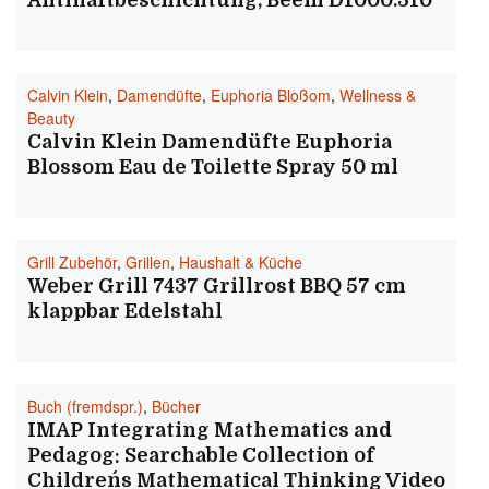
Antihaftbeschichtung, Beem D1000.310
Calvin Klein
,
Damendüfte
,
Euphoria Bloßom
,
Wellness &
Beauty
Calvin Klein Damendüfte Euphoria
Blossom Eau de Toilette Spray 50 ml
Grill Zubehör
,
Grillen
,
Haushalt & Küche
Weber Grill 7437 Grillrost BBQ 57 cm
klappbar Edelstahl
Buch (fremdspr.)
,
Bücher
IMAP Integrating Mathematics and
Pedagog: Searchable Collection of
Children´s Mathematical Thinking Video