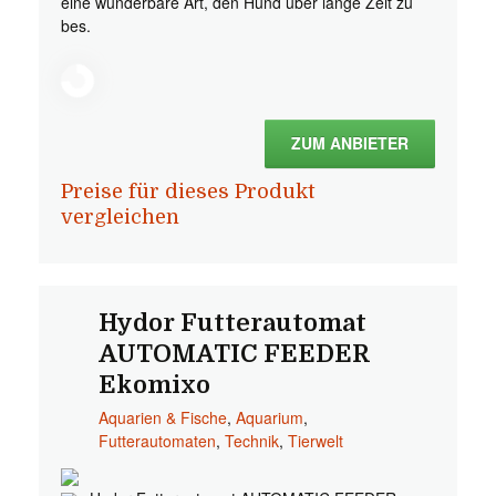
eine wunderbare Art, den Hund über lange Zeit zu
bes.
ZUM ANBIETER
Preise für dieses Produkt
vergleichen
Hydor Futterautomat
AUTOMATIC FEEDER
Ekomixo
Aquarien & Fische
,
Aquarium
,
Futterautomaten
,
Technik
,
Tierwelt