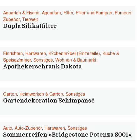
Aquarien & Fische
,
Aquarium
,
Filter
,
Filter und Pumpen
,
Pumpen
Zubehör
,
Tierwelt
Dupla Silikatfilter
Einrichten
,
Hartwaren
,
K?chenm?bel (Einzelteile)
,
Küche &
Speisezimmer
,
Sonstiges
,
Wohnen & Baumarkt
Apothekerschrank Dakota
Garten
,
Heimwerken & Garten
,
Sonstiges
Gartendekoration ´´Schimpanse´´
Auto
,
Auto-Zubehör
,
Hartwaren
,
Sonstiges
Sommerreifen »Bridgestone Potenza S001«