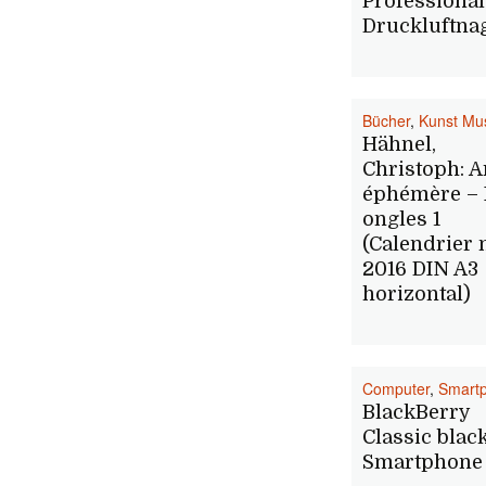
Professional
Druckluftna
Bücher
,
Kunst Mu
Hähnel,
Christoph: A
éphémère – 
ongles 1
(Calendrier
2016 DIN A3
horizontal)
Computer
,
Smart
BlackBerry
Classic blac
Smartphone