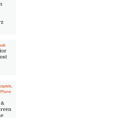
n
rz
sik
ior
ost
ospiele
,
iPhone
 &
creen
ne