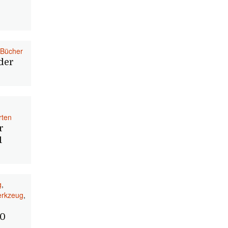
Bücher
der
rten
r
1
g
,
erkzeug
,
50