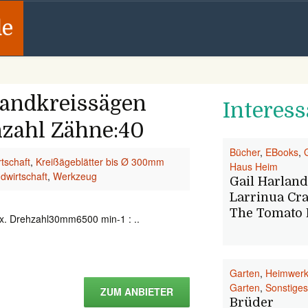
de
andkreissägen
Interess
zahl Zähne:40
Bücher
,
EBooks
,
tschaft
,
Kreißägeblätter bis Ø 300mm
Haus Heim
dwirtschaft
,
Werkzeug
Gail Harland
Larrinua Cra
The Tomato
x. Drehzahl30mm6500 min-1 : ..
Garten
,
Heimwerk
Garten
,
Sonstiges
ZUM ANBIETER
Brüder