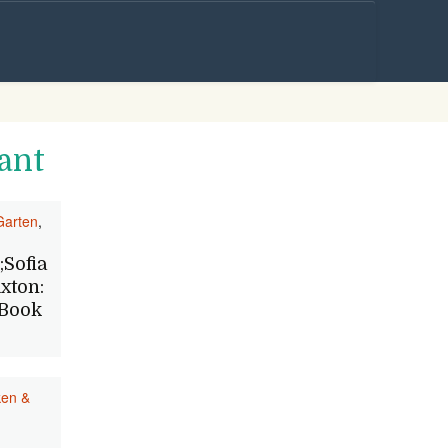
Skip to
content
ant
Garten
,
;Sofia
xton:
 Book
en &