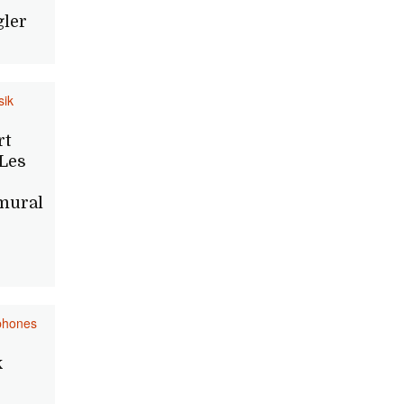
gler
sik
rt
Les
 mural
phones
k