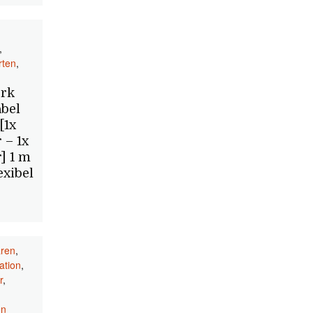
,
rten
,
erk
bel
[1x
 – 1x
] 1 m
exibel
ren
,
ation
,
r
,
on