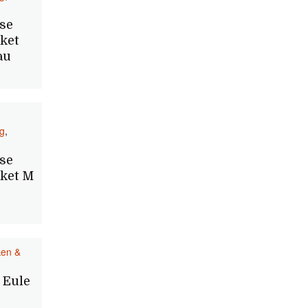
se
cket
au
g
,
se
cket M
en &
 Eule