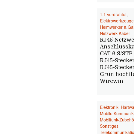
1:1 verdrahtet
,
Elektrowerkzeuge
Heimwerker & Ga
Netzwerk-Kabel
RJ45 Netzw
Anschlusska
CAT 6 S/STP 
RJ45-Stecker
RJ45-Stecker
Grün hochfl
Wirewin
Elektronik
,
Hartwa
Mobile Kommunik
Mobilfunk-Zubehö
Sonstiges
,
Telekommunikati