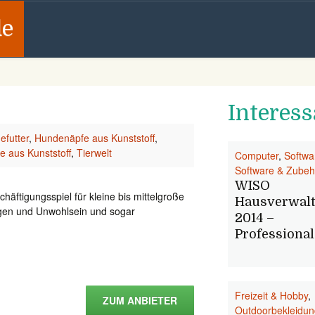
de
Interess
efutter
,
Hundenäpfe aus Kunststoff
,
 aus Kunststoff
,
Tierwelt
Computer
,
Softwa
Software & Zubeh
WISO
äftigungsspiel für kleine bis mittelgroße
Hausverwalt
ngen und Unwohlsein und sogar
2014 –
Professional
Freizeit & Hobby
,
ZUM ANBIETER
Outdoorbekleidun