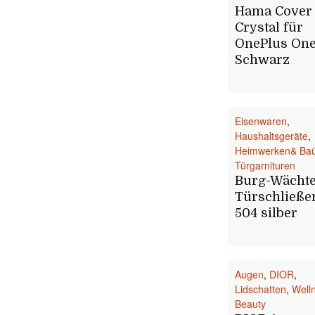
Hama Cover
Crystal für
OnePlus One
Schwarz
Eisenwaren
,
Haushaltsgeräte
,
Heimwerken& Ba
Türgarnituren
Burg-Wächt
Türschließe
504 silber
Augen
,
DIOR
,
Lidschatten
,
Well
Beauty