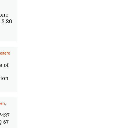
ono
 2,20
eitere
a of
ion
len
,
7437
Q 57