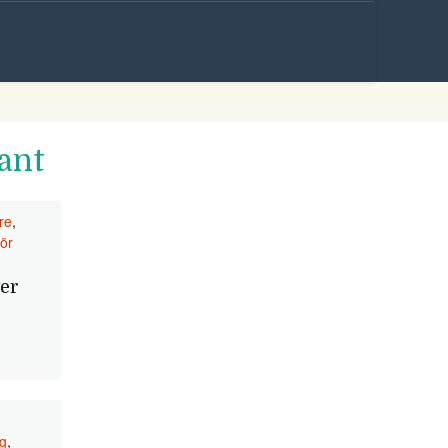
Skip to
content
ant
re
,
ör
er
g
,