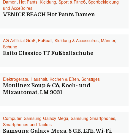
Damen
,
Hot Pants
,
Kleidung
,
Sport & Fitneß
,
Sportbekleidung
und Acceßoires
VENICE BEACH Hot Pants Damen
AG Artificial Graß
,
Fußball
,
Kleidung & Accessoires
,
Männer
,
Schuhe
Esito Classico TT Fußballschuhe
Elektrogeräte
,
Haushalt
,
Kochen & Eßen
,
Sonstiges
Moulinex ´´Soup & Co´´, Koch- und
Mixautomat, LM 9031
Computer
,
Samsung-Galaxy-Mega
,
Samsung-Smartphones
,
Smartphones-und-Tablets
Samsung Galaxy Mega, 8 GB, LTE, Wi-Fi,