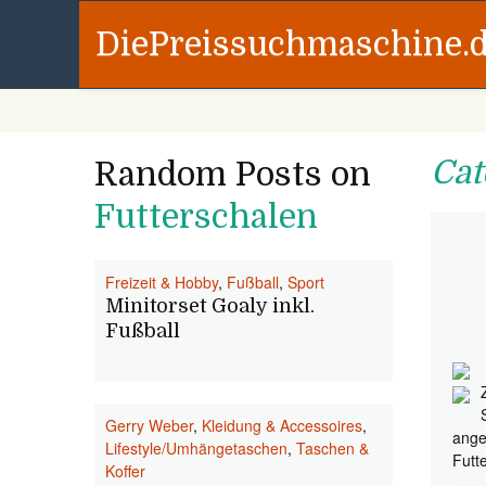
DiePreissuchmaschine.
Cat
Random Posts on
Futterschalen
Freizeit & Hobby
,
Fußball
,
Sport
Minitorset Goaly inkl.
Fußball
Gerry Weber
,
Kleidung & Accessoires
,
ange
Lifestyle/Umhängetaschen
,
Taschen &
Futt
Koffer