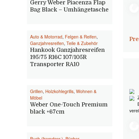
Gerry Weber Piacenza Flap
Bag Black – Umhängetasche
Auto & Motorrad
,
Felgen & Reifen
,
Pre
Ganzjahresreifen
,
Teile & Zubehör
Hankook Ganzjahresreifen
195/75 R16C 107/105R
Transporter RA10
Grillen
,
Holzkohlegrills
,
Wohnen &
Möbel
Weber One-Touch Premium
vere
black +67cm
Buch (fremdspr.)
,
Bücher