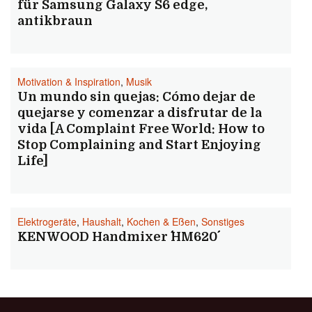
für Samsung Galaxy S6 edge,
antikbraun
Motivation & Inspiration
,
Musik
Un mundo sin quejas: Cómo dejar de
quejarse y comenzar a disfrutar de la
vida [A Complaint Free World: How to
Stop Complaining and Start Enjoying
Life]
Elektrogeräte
,
Haushalt
,
Kochen & Eßen
,
Sonstiges
KENWOOD Handmixer ´´HM620´´