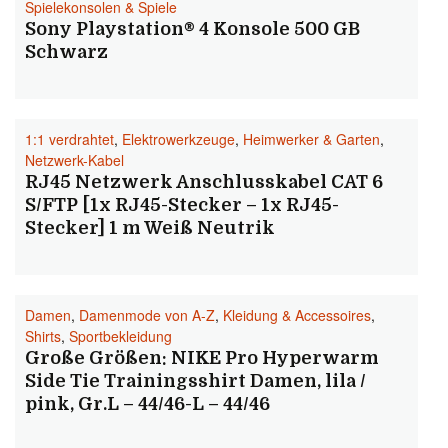
Spielekonsolen & Spiele
Sony Playstation® 4 Konsole 500 GB
Schwarz
1:1 verdrahtet
,
Elektrowerkzeuge
,
Heimwerker & Garten
,
Netzwerk-Kabel
RJ45 Netzwerk Anschlusskabel CAT 6
S/FTP [1x RJ45-Stecker – 1x RJ45-
Stecker] 1 m Weiß Neutrik
Damen
,
Damenmode von A-Z
,
Kleidung & Accessoires
,
Shirts
,
Sportbekleidung
Große Größen: NIKE Pro Hyperwarm
Side Tie Trainingsshirt Damen, lila /
pink, Gr.L – 44/46-L – 44/46