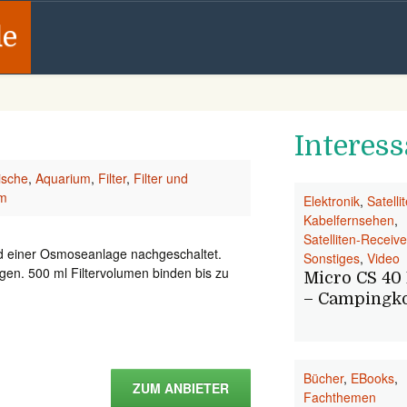
de
Interess
ische
,
Aquarium
,
Filter
,
Filter und
um
Elektronik
,
Satelli
Kabelfernsehen
,
Satelliten-Receive
ird einer Osmoseanlage nachgeschaltet.
Sonstiges
,
Video
en. 500 ml Filtervolumen binden bis zu
Micro CS 40
– Campingko
Bücher
,
EBooks
,
ZUM ANBIETER
Fachthemen