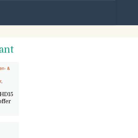
Skip to
content
ant
ten- &
r
,
 HD15
ffer