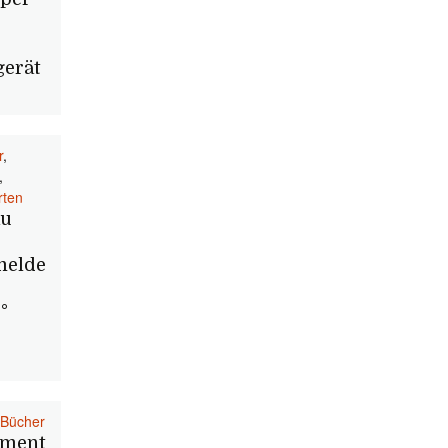
gerät
r
,
,
rten
au
melde
°
Bücher
ement