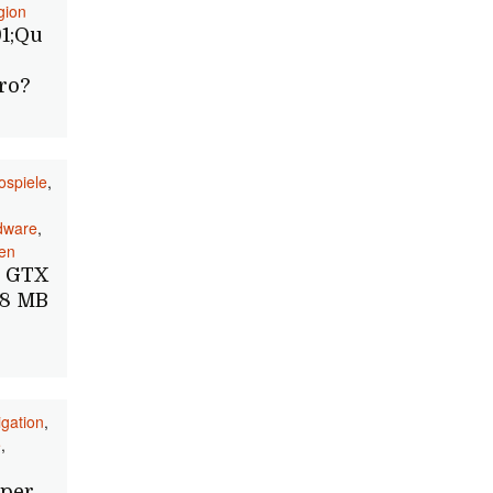
gion
91;Qu
ro?
ospiele
,
dware
,
ten
e GTX
88 MB
gation
,
e
,
per