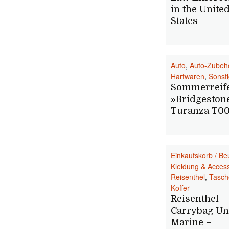
in the Unite
States
Auto
,
Auto-Zubeh
Hartwaren
,
Sonst
Sommerreif
»Bridgeston
Turanza T00
Einkaufskorb / Be
Kleidung & Acces
Reisenthel
,
Tasch
Koffer
Reisenthel
Carrybag Un
Marine –