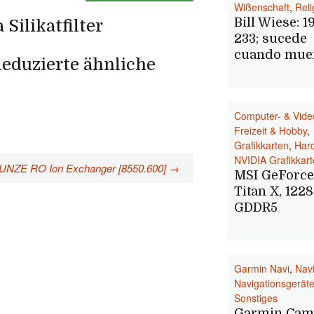
Wißenschaft
,
Reli
Bill Wiese: 1
Silikatfilter
233; sucede
cuando mue
eduzierte ähnliche
Computer- & Vide
Freizeit & Hobby
,
Grafikkarten
,
Har
NVIDIA Grafikkar
UNZE RO Ion Exchanger [8550.600]
→
MSI GeForc
Titan X, 122
GDDR5
Garmin Navi
,
Navi
Navigationsgerät
Sonstiges
Garmin Cam