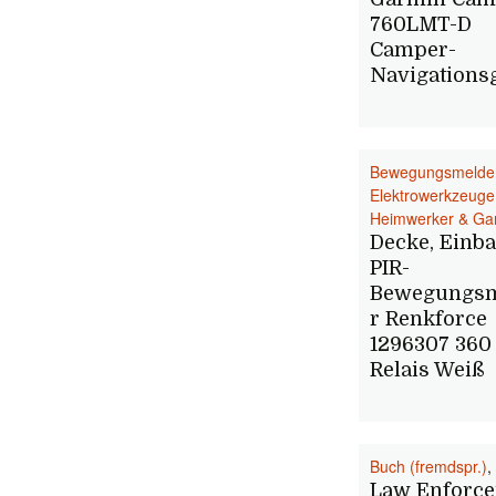
760LMT-D
Camper-
Navigations
Bewegungsmelde
Elektrowerkzeuge
Heimwerker & Ga
Decke, Einb
PIR-
Bewegungs
r Renkforce
1296307 360 
Relais Weiß
Buch (fremdspr.)
,
Law Enforc