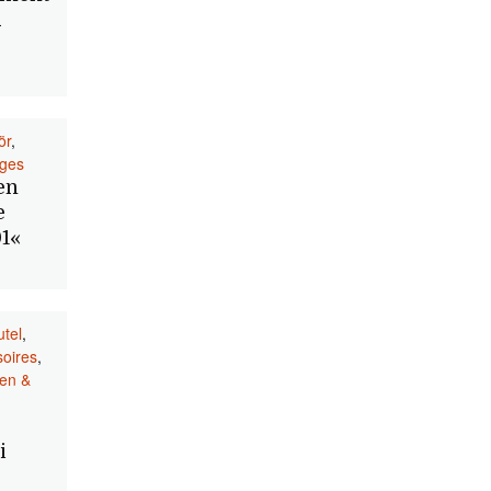
d
ör
,
iges
en
e
1«
utel
,
soires
,
en &
i