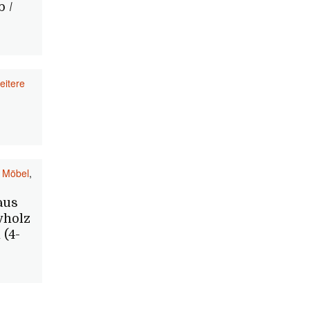
 /
eitere
 Möbel
,
aus
vholz
 (4-