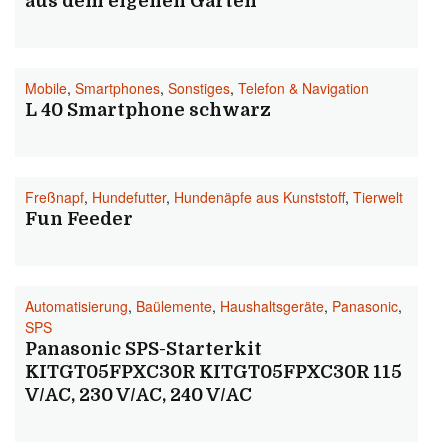
aus dem eigenen Garten
Mobile
,
Smartphones
,
Sonstiges
,
Telefon & Navigation
L 40 Smartphone schwarz
Freßnapf
,
Hundefutter
,
Hundenäpfe aus Kunststoff
,
Tierwelt
Fun Feeder
Automatisierung
,
Baülemente
,
Haushaltsgeräte
,
Panasonic
,
SPS
Panasonic SPS-Starterkit
KITGT05FPXC30R KITGT05FPXC30R 115
V/AC, 230 V/AC, 240 V/AC