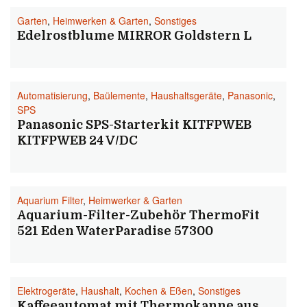
Garten
,
Heimwerken & Garten
,
Sonstiges
Edelrostblume MIRROR Goldstern L
Automatisierung
,
Baülemente
,
Haushaltsgeräte
,
Panasonic
,
SPS
Panasonic SPS-Starterkit KITFPWEB
KITFPWEB 24 V/DC
Aquarium Filter
,
Heimwerker & Garten
Aquarium-Filter-Zubehör ThermoFit
521 Eden WaterParadise 57300
Elektrogeräte
,
Haushalt
,
Kochen & Eßen
,
Sonstiges
Kaffeeautomat mit Thermokanne aus