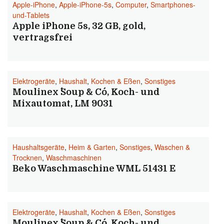
Apple-iPhone
,
Apple-iPhone-5s
,
Computer
,
Smartphones-
und-Tablets
Apple iPhone 5s, 32 GB, gold,
vertragsfrei
Elektrogeräte
,
Haushalt
,
Kochen & Eßen
,
Sonstiges
Moulinex ´´Soup & Co´´, Koch- und
Mixautomat, LM 9031
Haushaltsgeräte
,
Heim & Garten
,
Sonstiges
,
Waschen &
Trocknen
,
Waschmaschinen
Beko Waschmaschine WML 51431 E
Elektrogeräte
,
Haushalt
,
Kochen & Eßen
,
Sonstiges
Moulinex ´´Soup & Co´´, Koch- und