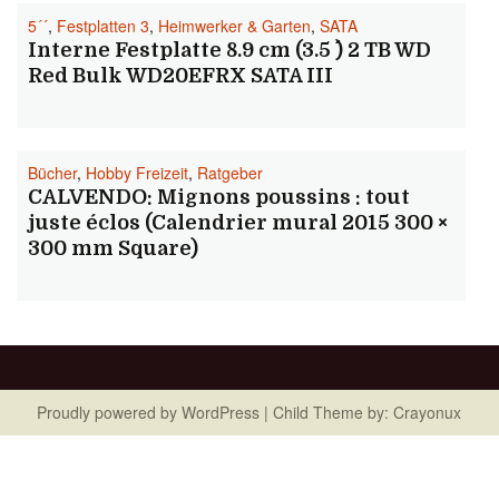
5´´
,
Festplatten 3
,
Heimwerker & Garten
,
SATA
Interne Festplatte 8.9 cm (3.5 ´´) 2 TB WD
Red Bulk WD20EFRX SATA III
Bücher
,
Hobby Freizeit
,
Ratgeber
CALVENDO: Mignons poussins : tout
juste éclos (Calendrier mural 2015 300 ×
300 mm Square)
Proudly powered by
WordPress
| Child Theme by:
Crayonux