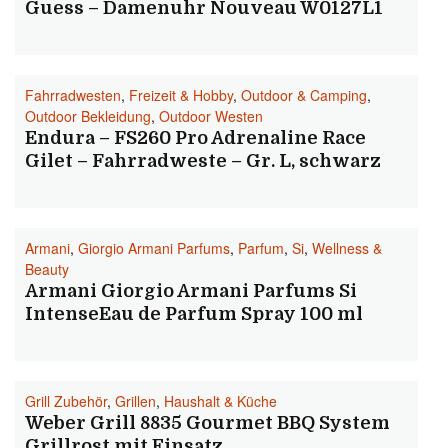
Guess – Damenuhr Nouveau W0127L1
Fahrradwesten
,
Freizeit & Hobby
,
Outdoor & Camping
,
Outdoor Bekleidung
,
Outdoor Westen
Endura – FS260 Pro Adrenaline Race
Gilet – Fahrradweste – Gr. L, schwarz
Armani
,
Giorgio Armani Parfums
,
Parfum
,
Si
,
Wellness &
Beauty
Armani Giorgio Armani Parfums Si
IntenseEau de Parfum Spray 100 ml
Grill Zubehör
,
Grillen
,
Haushalt & Küche
Weber Grill 8835 Gourmet BBQ System
Grillrost mit Einsatz