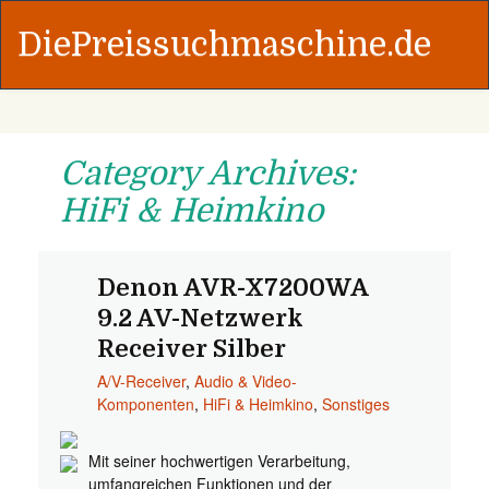
DiePreissuchmaschine.de
Category Archives:
HiFi & Heimkino
Denon AVR-X7200WA
9.2 AV-Netzwerk
Receiver Silber
A/V-Receiver
,
Audio & Video-
Komponenten
,
HiFi & Heimkino
,
Sonstiges
Mit seiner hochwertigen Verarbeitung,
umfangreichen Funktionen und der