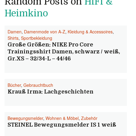
Random Posts on
HiFi &
Heimkino
Damen
,
Damenmode von A-Z
,
Kleidung & Accessoires
,
Shirts
,
Sportbekleidung
Große Größen: NIKE Pro Core
Trainingsshirt Damen, schwarz / weiß,
Gr.XS – 32/34-L – 44/46
Bücher
,
Gebrauchtbuch
Krauß Irma: Lachgeschichten
Bewegungsmelder
,
Wohnen & Möbel
,
Zubehör
STEINEL Bewegungsmelder IS 1 weiß