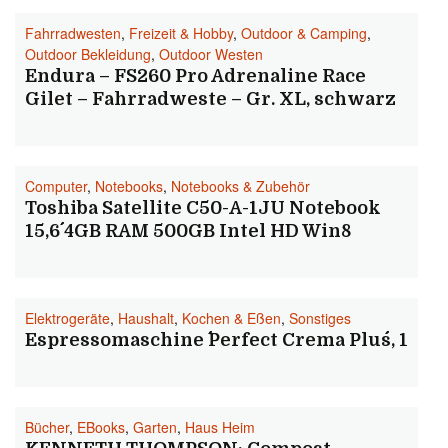
Fahrradwesten
,
Freizeit & Hobby
,
Outdoor & Camping
,
Outdoor Bekleidung
,
Outdoor Westen
Endura – FS260 Pro Adrenaline Race
Gilet – Fahrradweste – Gr. XL, schwarz
Computer
,
Notebooks
,
Notebooks & Zubehör
Toshiba Satellite C50-A-1JU Notebook
15,6´´ 4GB RAM 500GB Intel HD Win8
Elektrogeräte
,
Haushalt
,
Kochen & Eßen
,
Sonstiges
Espressomaschine ´´Perfect Crema Plus´´, 1
Bücher
,
EBooks
,
Garten
,
Haus Heim