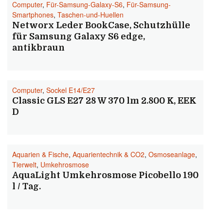
Computer
,
Für-Samsung-Galaxy-S6
,
Für-Samsung-
Smartphones
,
Taschen-und-Huellen
Networx Leder BookCase, Schutzhülle
für Samsung Galaxy S6 edge,
antikbraun
Computer
,
Sockel E14/E27
Classic GLS E27 28 W 370 lm 2.800 K, EEK
D
Aquarien & Fische
,
Aquarientechnik & CO2
,
Osmoseanlage
,
Tierwelt
,
Umkehrosmose
AquaLight Umkehrosmose Picobello 190
l / Tag.