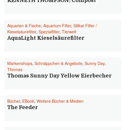
KENNETH THOMPSON: Compost
Aquarien & Fische
,
Aquarium Filter
,
Silikat Filter /
Kieselsäurefilter
,
Spezialfilter
,
Tierwelt
AquaLight Kieselsäurefilter
Markenshops
,
Schnäppchen & Angebote
,
Sunny Day
,
Thomas
Thomas Sunny Day Yellow Eierbecher
Bücher
,
EBook
,
Weitere Bücher & Medien
The Feeder