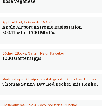
Käse veganese
Apple AirPort
,
Heimwerker & Garten
Apple Airport Extreme Basisstation
802.11ac bis 1300 Mbit/s.
Bücher
,
EBooks
,
Garten
,
Natur
,
Ratgeber
1000 Gartentipps
Markenshops
,
Schnäppchen & Angebote
,
Sunny Day
,
Thomas
Thomas Sunny Day Red Becher mit Henkel
Digitalkameras
,
Foto & Video
,
Sonstiges
,
Zubehör