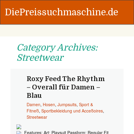
DiePreissuchmaschine.de
Category Archives:
Streetwear
Roxy Feed The Rhythm
– Overall für Damen –
Blau
Damen
,
Hosen
,
Jumpsuits
,
Sport &
Fitneß
,
Sportbekleidung und Acceßoires
,
Streetwear
Features: Art: Playsuit Passform: Regular Fit