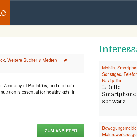
de
Interess
ok
,
Weitere Bücher & Medien
Mobile
,
Smartpho
Sonstiges
,
Telefo
Navigation
an Academy of Pediatrics, and mother of
L Bello
trition is essential for healthy kids. In
Smartphone
schwarz
Bewegungsmelde
ZUM ANBIETER
Elektrowerkzeuge