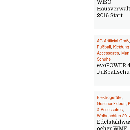
WISO
Hausverwalt
2016 Start
AG Artificial Graß
,
Fußball
,
Kleidung
Accessoires
,
Män
Schuhe
evoPOWER 4
Fußballsch
Elektrogeräte
,
Geschenkideen
,
K
& Accessoires
,
Weihnachten 201
Edelstahlwa
ocher WMF