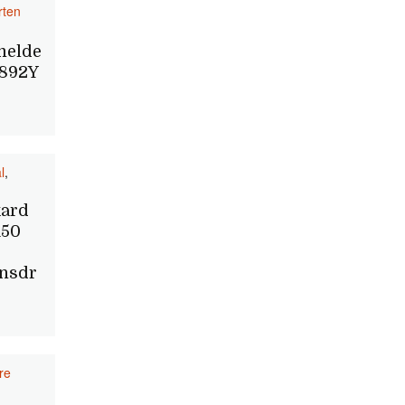
rten
melde
0892Y
l
,
kard
150
onsdr
re