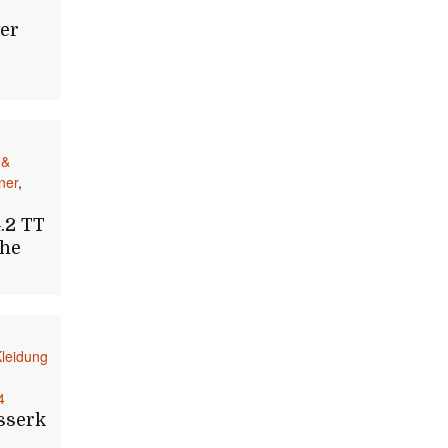
er
 &
ner
,
.2 TT
uhe
leidung
4
sserk