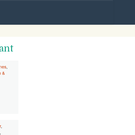
Skip to
content
ant
nes
,
n &
r
,
,