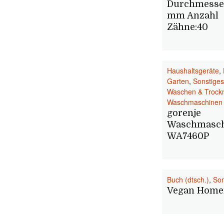
Durchmesse
mm Anzahl
Zähne:40
Haushaltsgeräte
,
Garten
,
Sonstiges
Waschen & Trock
Waschmaschinen
gorenje
Waschmasch
WA7460P
Buch (dtsch.)
,
Son
Vegan Hom