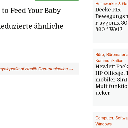
Heimwerker & Ga
 to Feed Your Baby
Decke PIR-
Bewegungs
r sygonix 3
eduzierte ähnliche
360 ° Weiß
Büro
,
Büromateria
Kommunikation
Hewlett Pac
cyclopedia of Health Communication
→
HP Officejet 
mobiler 3in1
Multifunkti
ucker
Computer
,
Softwa
Windows