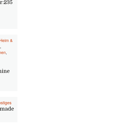
r:235
Heim &
,
nen
,
ine
stiges
emade