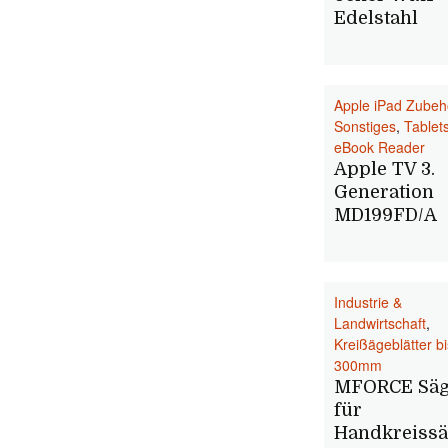
Edelstahl
Apple iPad Zubeh
Sonstiges
,
Tablet
eBook Reader
Apple TV 3.
Generation
MD199FD/A
Industrie &
Landwirtschaft
,
Kreißägeblätter b
300mm
MFORCE Säge
für
Handkreiss