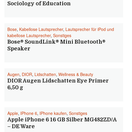
Sociology of Education
Bose
,
Kabellose Lautsprecher
,
Lautsprecher für iPod und
kabellose Lautsprecher
,
Sonstiges
Bose® SoundLink® Mini Bluetooth®
Speaker
Augen
,
DIOR
,
Lidschatten
,
Wellness & Beauty
DIOR Augen Lidschatten Eye Primer
6,50 g
Apple
,
IPhone 6
,
IPhone kaufen
,
Sonstiges
Apple iPhone 6 16 GB Silber MG482ZD/A
– DE Ware