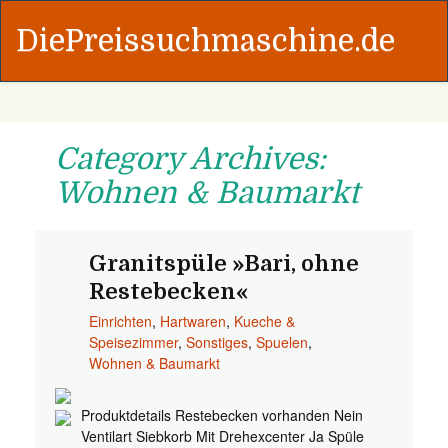
DiePreissuchmaschine.de
Category Archives:
Wohnen & Baumarkt
Granitspüle »Bari, ohne
Restebecken«
Einrichten
,
Hartwaren
,
Kueche &
Speisezimmer
,
Sonstiges
,
Spuelen
,
Wohnen & Baumarkt
Produktdetails Restebecken vorhanden Nein
Ventilart Siebkorb Mit Drehexcenter Ja Spüle