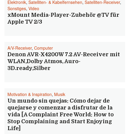
Elektronik
,
Satelliten- & Kabelfernsehen
,
Satelliten-Receiver
,
Sonstiges
,
Video
xMount Media-Player-Zubehör @TV für
Apple TV 2/3
A/V-Receiver
,
Computer
Denon AVR-X4200W 7.2 AV-Receiver mit
WLAN,Dolby Atmos, Auro-
3D.ready,Silber
Motivation & Inspiration
,
Musik
Un mundo sin quejas: Cómo dejar de
quejarse y comenzar a disfrutar de la
vida [A Complaint Free World: How to
Stop Complaining and Start Enjoying
Life]