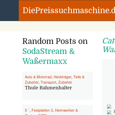
DiePreissuchmaschine.
Cat
Random Posts on
Wa
SodaStream &
Waßermaxx
Auto & Motorrad
,
Heckträger
,
Teile &
Zubehör
,
Transport
,
Zubehör
Thule Rahmenhalter
5´´
,
Festplatten 3
,
Heimwerker &