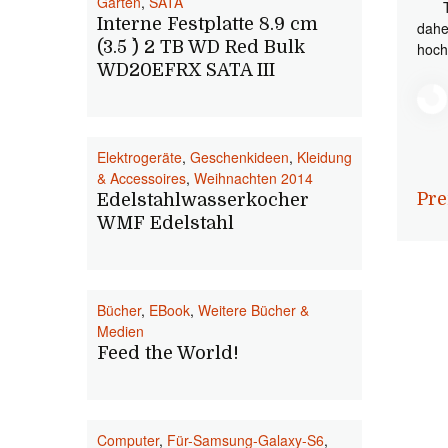
Garten
,
SATA
Interne Festplatte 8.9 cm
dahe
(3.5 ´´) 2 TB WD Red Bulk
hoch
WD20EFRX SATA III
Elektrogeräte
,
Geschenkideen
,
Kleidung
& Accessoires
,
Weihnachten 2014
Pre
Edelstahlwasserkocher
WMF Edelstahl
Bücher
,
EBook
,
Weitere Bücher &
Medien
Feed the World!
Computer
,
Für-Samsung-Galaxy-S6
,