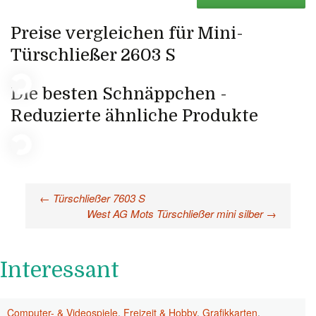
Preise vergleichen für Mini-
Türschließer 2603 S
Die besten Schnäppchen -
Reduzierte ähnliche Produkte
←
Türschließer 7603 S
Beitragsnavigation
West AG Mots Türschließer mini silber
→
Interessant
Computer- & Videospiele
,
Freizeit & Hobby
,
Grafikkarten
,