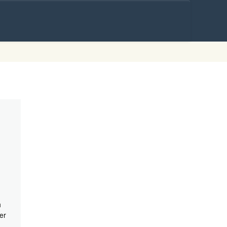
Skip to
content
h
er