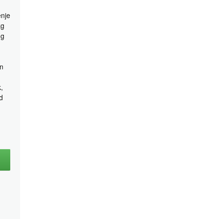
nje
kg
ng
n
,
d