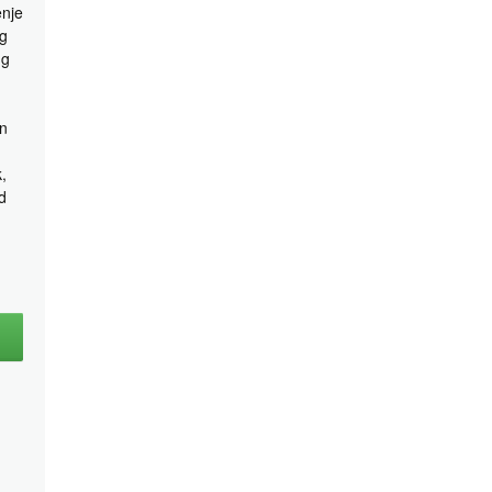
nje
g
ng
n
,
d