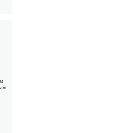
at
 von
s