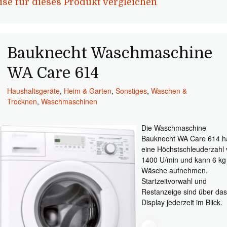
ise für dieses Produkt vergleichen
Bauknecht Waschmaschine
WA Care 614
Haushaltsgeräte
,
Heim & Garten
,
Sonstiges
,
Waschen &
Trocknen
,
Waschmaschinen
Die Waschmaschine
Bauknecht WA Care 614 h
eine Höchstschleuderzahl
1400 U/min und kann 6 kg
Wäsche aufnehmen.
Startzeitvorwahl und
Restanzeige sind über da
Display jederzeit im Blick.