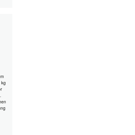
em
 kg
or
.
hen
ung