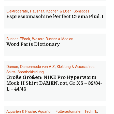
Elektrogeräte
,
Haushalt
,
Kochen & Eßen
,
Sonstiges
Espressomaschine ´´Perfect Crema Plus´´, 1
Bücher
,
EBook
,
Weitere Bücher & Medien
Word Parts Dictionary
Damen
,
Damenmode von A-Z
,
Kleidung & Accessoires
,
Shirts
,
Sportbekleidung
Große Größen: NIKE Pro Hyperwarm
Mock II Shirt DAMEN, rot, Gr.XS – 32/34-
L – 44/46
Aquarien & Fische
,
Aquarium
,
Futterautomaten
,
Technik
,