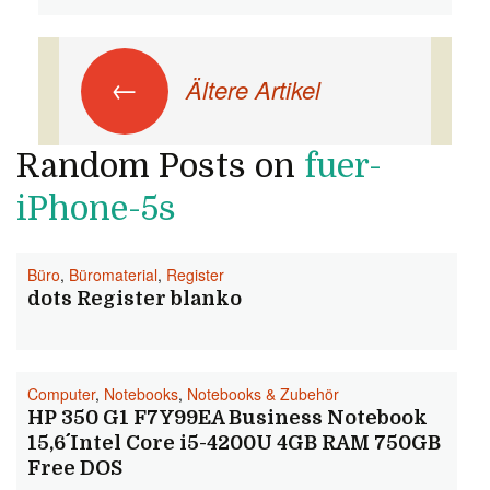
Beitrags-Navigation
←
Ältere Artikel
Random Posts on
fuer-
iPhone-5s
Büro
,
Büromaterial
,
Register
dots Register blanko
Computer
,
Notebooks
,
Notebooks & Zubehör
HP 350 G1 F7Y99EA Business Notebook
15,6´´ Intel Core i5-4200U 4GB RAM 750GB
Free DOS