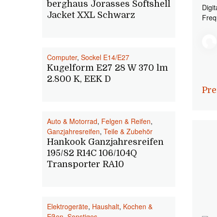
berghaus Jorasses Softshell
Digi
Jacket XXL Schwarz
Freq
Computer
,
Sockel E14/E27
Kugelform E27 28 W 370 lm
2.800 K, EEK D
Pre
Auto & Motorrad
,
Felgen & Reifen
,
Ganzjahresreifen
,
Teile & Zubehör
Hankook Ganzjahresreifen
195/82 R14C 106/104Q
Transporter RA10
Elektrogeräte
,
Haushalt
,
Kochen &
Eßen
,
Sonstiges