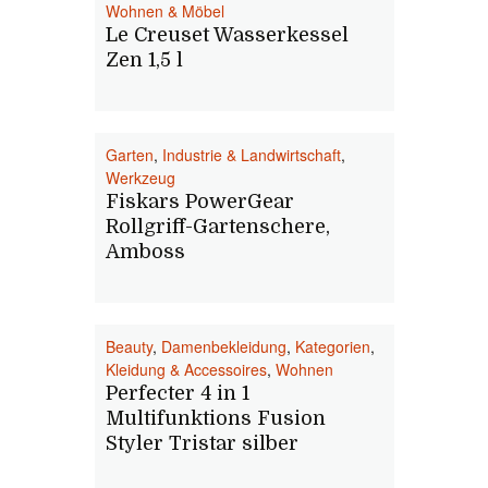
Wohnen & Möbel
Le Creuset Wasserkessel
Zen 1,5 l
Garten
,
Industrie & Landwirtschaft
,
Werkzeug
Fiskars PowerGear
Rollgriff-Gartenschere,
Amboss
Beauty
,
Damenbekleidung
,
Kategorien
,
Kleidung & Accessoires
,
Wohnen
Perfecter 4 in 1
Multifunktions Fusion
Styler Tristar silber