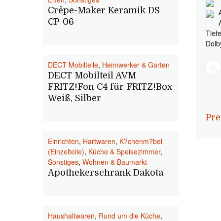
Crêpe-Maker Keramik DS
CP-06
Tief
Dolb
DECT Mobilteile
,
Heimwerker & Garten
DECT Mobilteil AVM
FRITZ!Fon C4 für FRITZ!Box
Weiß, Silber
Pre
Einrichten
,
Hartwaren
,
K?chenm?bel
(Einzelteile)
,
Küche & Speisezimmer
,
Sonstiges
,
Wohnen & Baumarkt
Apothekerschrank Dakota
Haushaltwaren
,
Rund um die Küche
,