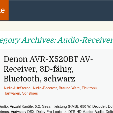
de
egory Archives: Audio-Receive
Denon AVR-X520BT AV-
Receiver, 3D-fähig,
Bluetooth, schwarz
Audio-Hifi/Stereo
,
Audio-Receiver
,
Braune Ware
,
Elektronik
,
Hartwaren
,
Sonstiges
Audio: Anzahl Kanäle: 5.2, Gesamtleistung (RMS): 650 W, Decoder: Do
Atmos, Audyssey DSX, Dolby Pro Logic IIz, DTS-HD Master Audio, Dol