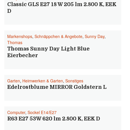
Classic GLS E27 18 W 205 lm 2.800 K, EEK
D
Markenshops
,
Schnäppchen & Angebote
,
Sunny Day
,
Thomas
Thomas Sunny Day Light Blue
Eierbecher
Garten
,
Heimwerken & Garten
,
Sonstiges
Edelrostblume MIRROR Goldstern L
Computer
,
Sockel E14/E27
R63 E27 53W 620 lm 2.800 K, EEK D