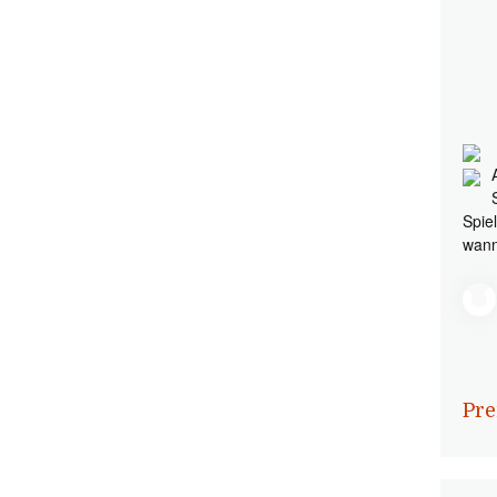
Spie
wann
Pre