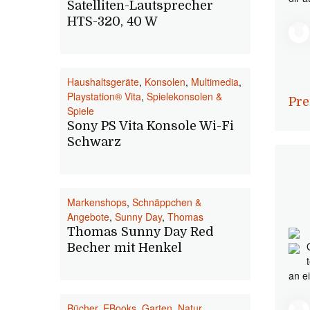
Satelliten-Lautsprecher
HTS-320, 40 W
Haushaltsgeräte
,
Konsolen
,
Multimedia
,
Playstation® Vita
,
Spielekonsolen &
Pre
Spiele
Sony PS Vita Konsole Wi-Fi
Schwarz
Markenshops
,
Schnäppchen &
Angebote
,
Sunny Day
,
Thomas
Thomas Sunny Day Red
Becher mit Henkel
an e
Bücher
,
EBooks
,
Garten
,
Natur
,