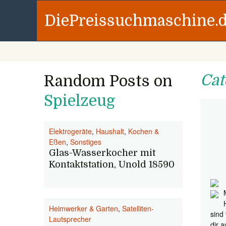
DiePreissuchmaschine.
Cat
Random Posts on
Spielzeug
Elektrogeräte
,
Haushalt
,
Kochen &
Eßen
,
Sonstiges
Glas-Wasserkocher mit
Kontaktstation, Unold 18590
Heimwerker & Garten
,
Satelliten-
sind
Lautsprecher
dir a