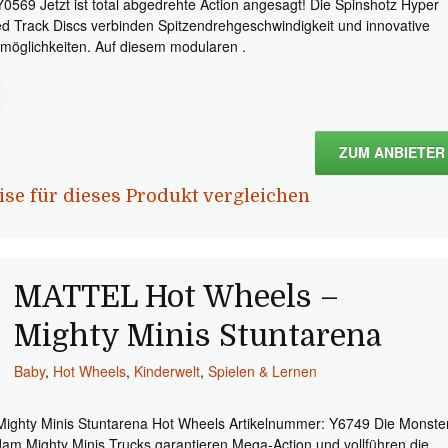
Y0569 Jetzt ist total abgedrehte Action angesagt! Die Spinshotz Hyper
d Track Discs verbinden Spitzendrehgeschwindigkeit und innovative
lmöglichkeiten. Auf diesem modularen .
ZUM ANBIETER
ise für dieses Produkt vergleichen
MATTEL Hot Wheels –
Mighty Minis Stuntarena
Baby
,
Hot Wheels
,
Kinderwelt
,
Spielen & Lernen
Mighty Minis Stuntarena Hot Wheels Artikelnummer: Y6749 Die Monste
Jam Mighty Minis Trucks garantieren Mega-Action und vollführen die