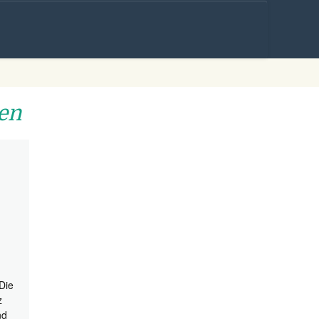
Skip to
content
nen
Die
z
nd