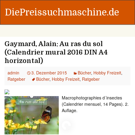
DiePreissuchmaschine.de
Gaymard, Alain: Au ras du sol
(Calendrier mural 2016 DIN A4
horizontal)
admin
3. Dezember 2015
Bücher
,
Hobby Freizeit
,
Ratgeber
Bücher
,
Hobby Freizeit
,
Ratgeber
Macrophotographies d´insectes
(Calendrier mensuel, 14 Pages). 2.
Auflage.