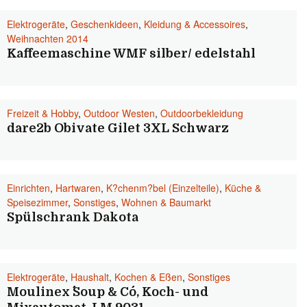
Elektrogeräte
,
Geschenkideen
,
Kleidung & Accessoires
,
Weihnachten 2014
Kaffeemaschine WMF silber/ edelstahl
Freizeit & Hobby
,
Outdoor Westen
,
Outdoorbekleidung
dare2b Obivate Gilet 3XL Schwarz
Einrichten
,
Hartwaren
,
K?chenm?bel (Einzelteile)
,
Küche &
Speisezimmer
,
Sonstiges
,
Wohnen & Baumarkt
Spülschrank Dakota
Elektrogeräte
,
Haushalt
,
Kochen & Eßen
,
Sonstiges
Moulinex ´´Soup & Co´´, Koch- und