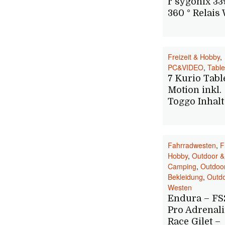
r sygonix 3
360 ° Relais
Freizeit & Hobby
,
PC&VIDEO
,
Table
7 Kurio Tabl
Motion inkl.
Toggo Inhalt
Fahrradwesten
,
F
Hobby
,
Outdoor &
Camping
,
Outdoo
Bekleidung
,
Outd
Westen
Endura – FS
Pro Adrenal
Race Gilet –