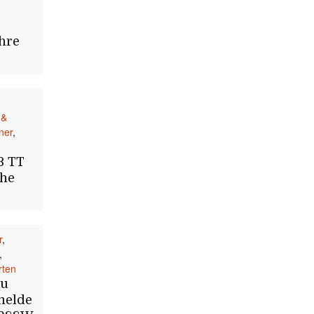
hre
 &
ner
,
3 TT
uhe
r
,
,
rten
au
melde