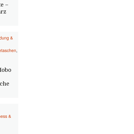
e –
arz
idung &
etaschen
,
Hobo
che
ness &