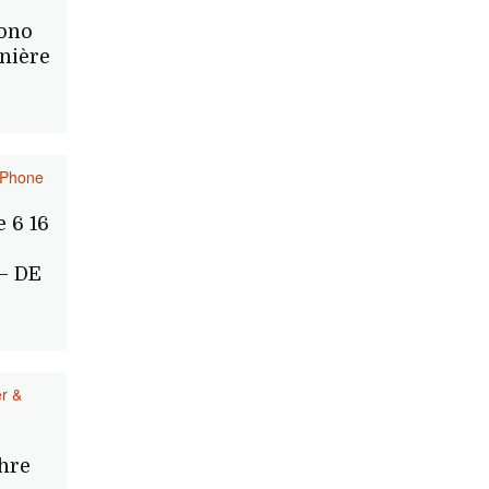
ono
nière
IPhone
 6 16
– DE
r &
hre