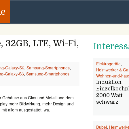
de
 32GB, LTE, Wi-Fi,
Interess
Elektrogeräte
,
g-Galaxy-S6
,
Samsung-Smartphones
,
Heimwerker & Ga
g-Galaxy-S6
,
Samsung-Smartphones
,
Wohnen-und-haus
Induktion-
Einzelkochpl
2000 Watt
m Gehäuse aus Glas und Metall und dem
schwarz
play mehr Bildwirkung, mehr Design und
d mit allem ausgestattet, wa.
Dübel
,
Heimwerke