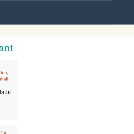
Skip to
content
ant
rten
,
halt
atte
r &