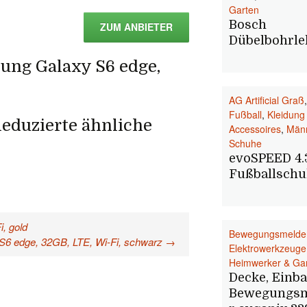
Garten
Bosch
ZUM ANBIETER
Dübelbohrle
sung Galaxy S6 edge,
AG Artificial Graß
,
Fußball
,
Kleidung
eduzierte ähnliche
Accessoires
,
Män
Schuhe
evoSPEED 4.
Fußballsch
, gold
Bewegungsmelde
6 edge, 32GB, LTE, Wi-Fi, schwarz
→
Elektrowerkzeuge
Heimwerker & Ga
Decke, Einb
Bewegungs