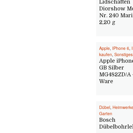
Lidschatten
Diorshow M
Nr. 240 Mari
2,20 g
Apple
,
IPhone 6
,
kaufen
,
Sonstiges
Apple iPhone
GB Silber
MG482ZD/A 
Ware
Dübel
,
Heimwerke
Garten
Bosch
Dübelbohrle