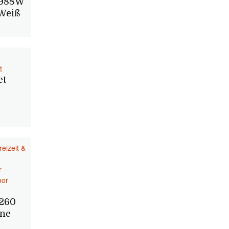
3988W
 Weiß
t
et
reizeit &
r
oor
260
ine