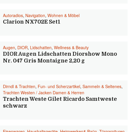
Autoradios
,
Navigation
,
Wohnen & Möbel
Clarion NX702E Set1
Augen
,
DIOR
,
Lidschatten
,
Wellness & Beauty
DIOR Augen Lidschatten Diorshow Mono
Nr. 047 Gris Montaigne 2,20 g
Dirndl & Trachten
,
Fun- und Scherzartikel
,
Sammeln & Seltenes
,
Trachten Westen / Jacken Damen & Herren
Trachten Weste Gilet Ricardo Samtweste
schwarz
Eisenwaren
,
Haushaltsgeräte
,
Heimwerken& Baün
,
Türgarnituren