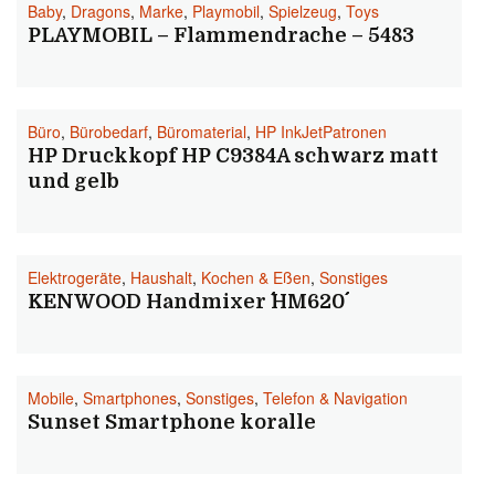
Baby
,
Dragons
,
Marke
,
Playmobil
,
Spielzeug
,
Toys
PLAYMOBIL – Flammendrache – 5483
Büro
,
Bürobedarf
,
Büromaterial
,
HP InkJetPatronen
HP Druckkopf HP C9384A schwarz matt
und gelb
Elektrogeräte
,
Haushalt
,
Kochen & Eßen
,
Sonstiges
KENWOOD Handmixer ´´HM620´´
Mobile
,
Smartphones
,
Sonstiges
,
Telefon & Navigation
Sunset Smartphone koralle