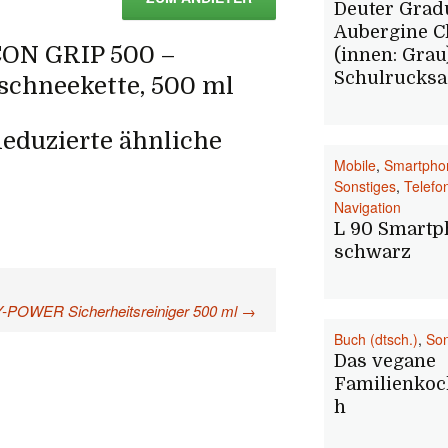
Deuter Grad
Aubergine C
CON GRIP 500 –
(innen: Grau
Schulrucksa
chneekette, 500 ml
eduzierte ähnliche
Mobile
,
Smartpho
Sonstiges
,
Telefo
Navigation
L 90 Smartp
schwarz
OWER Sicherheitsreiniger 500 ml
→
Buch (dtsch.)
,
Son
Das vegane
Familienko
h