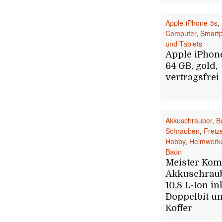
Apple-iPhone-5s
,
Computer
,
Smart
und-Tablets
Apple iPhone
64 GB, gold,
vertragsfrei
Akkuschrauber
,
B
Schrauben
,
Freize
Hobby
,
Heimwerk
Baün
Meister Kom
Akkuschrau
10,8 L-Ion ink
Doppelbit u
Koffer