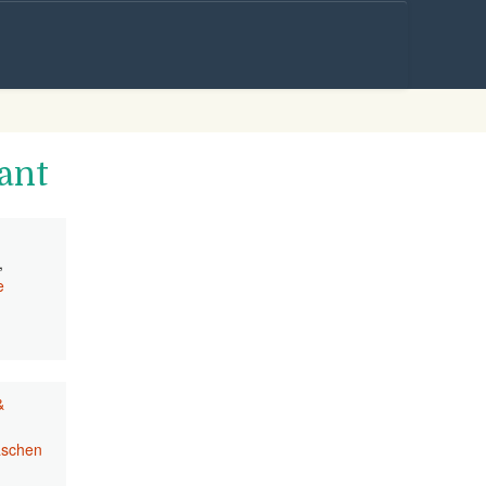
Skip to
content
ant
,
e
&
aschen