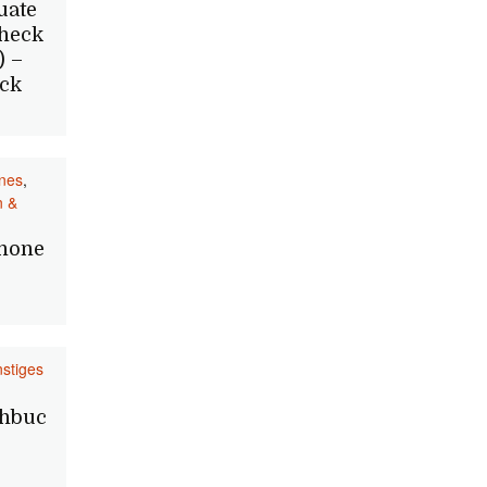
uate
heck
) –
ck
nes
,
n &
hone
stiges
chbuc