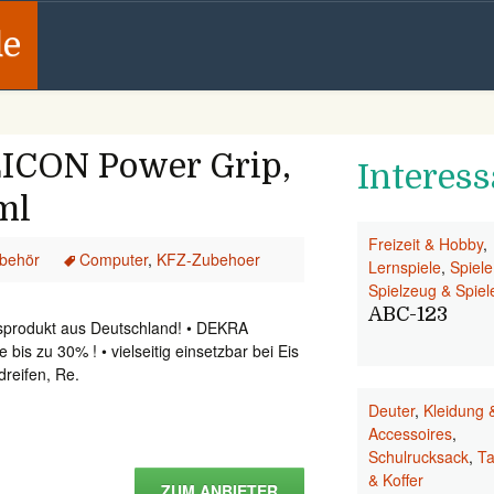
de
ICON Power Grip,
Interess
ml
Freizeit & Hobby
,
behör
Computer
,
KFZ-Zubehoer
Lernspiele
,
Spiele
Spielzeug & Spiel
ABC-123
sprodukt aus Deutschland! • DEKRA
 bis zu 30% ! • vielseitig einsetzbar bei Eis
reifen, Re.
Deuter
,
Kleidung 
Accessoires
,
Schulrucksack
,
T
& Koffer
ZUM ANBIETER