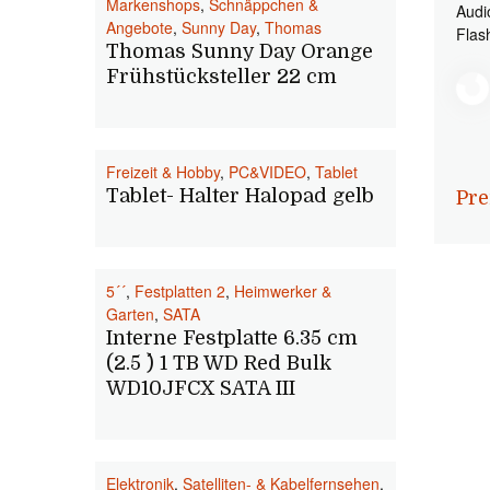
Markenshops
,
Schnäppchen &
Audi
Angebote
,
Sunny Day
,
Thomas
Flas
Thomas Sunny Day Orange
Frühstücksteller 22 cm
Freizeit & Hobby
,
PC&VIDEO
,
Tablet
Tablet- Halter Halopad gelb
Pre
5´´
,
Festplatten 2
,
Heimwerker &
Garten
,
SATA
Interne Festplatte 6.35 cm
(2.5 ´´) 1 TB WD Red Bulk
WD10JFCX SATA III
Elektronik
,
Satelliten- & Kabelfernsehen
,