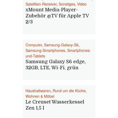
Satelliten-Receiver
,
Sonstiges
,
Video
xMount Media-Player-
Zubehör @TV für Apple TV
2/3
Computer
,
Samsung-Galaxy-S6
,
Samsung-Smartphones
,
Smartphones-
und-Tablets
Samsung Galaxy S6 edge,
32GB, LTE, Wi-Fi, grün
Haushaltwaren
,
Rund um die Küche
,
Wohnen & Möbel
Le Creuset Wasserkessel
Zen 1,5 l