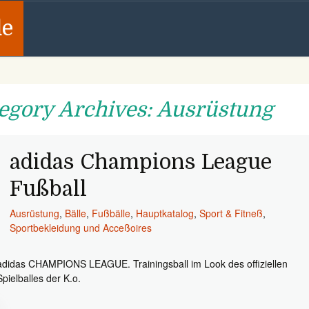
de
egory Archives: Ausrüstung
adidas Champions League
Fußball
Ausrüstung
,
Bälle
,
Fußbälle
,
Hauptkatalog
,
Sport & Fitneß
,
Sportbekleidung und Acceßoires
adidas CHAMPIONS LEAGUE. Trainingsball im Look des offiziellen
Spielballes der K.o.