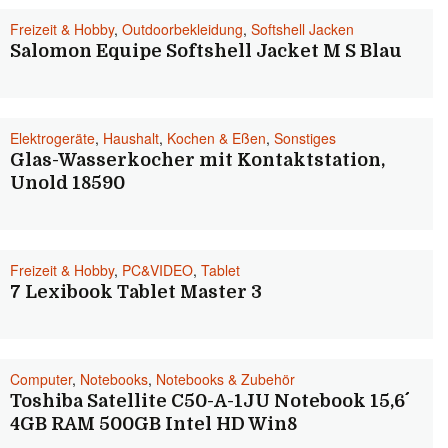
Freizeit & Hobby
,
Outdoorbekleidung
,
Softshell Jacken
Salomon Equipe Softshell Jacket M S Blau
Elektrogeräte
,
Haushalt
,
Kochen & Eßen
,
Sonstiges
Glas-Wasserkocher mit Kontaktstation,
Unold 18590
Freizeit & Hobby
,
PC&VIDEO
,
Tablet
7 Lexibook Tablet Master 3
Computer
,
Notebooks
,
Notebooks & Zubehör
Toshiba Satellite C50-A-1JU Notebook 15,6´´
4GB RAM 500GB Intel HD Win8