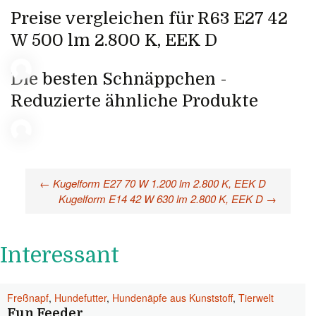
Preise vergleichen für R63 E27 42
W 500 lm 2.800 K, EEK D
Die besten Schnäppchen -
Reduzierte ähnliche Produkte
←
Kugelform E27 70 W 1.200 lm 2.800 K, EEK D
Beitragsnavigation
Kugelform E14 42 W 630 lm 2.800 K, EEK D
→
Interessant
Freßnapf
,
Hundefutter
,
Hundenäpfe aus Kunststoff
,
Tierwelt
Fun Feeder